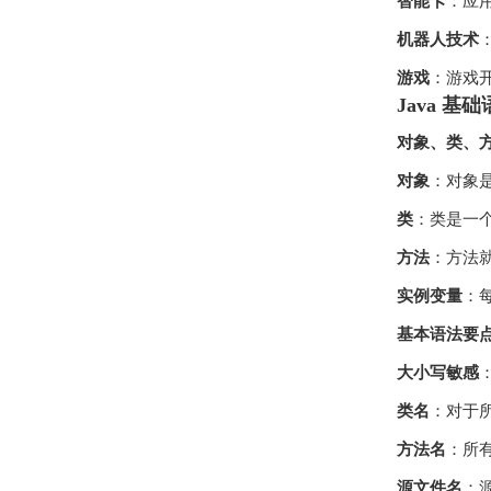
智能卡
：应
机器人技术
游戏
：游戏
Java 基
对象、类、
对象
：对象
类
：类是一
方法
：方法
实例变量
：
基本语法要
大小写敏感
：
类名
：对于所
方法名
：所
源文件名
：