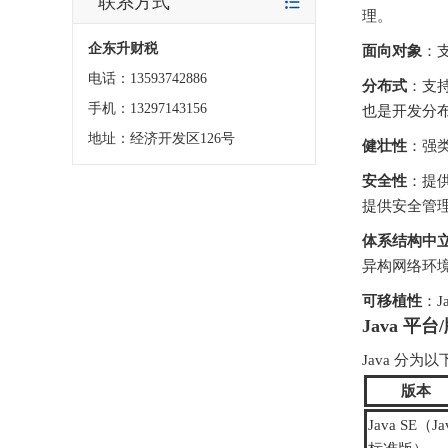
联系方式
理。
企东升财税
面向对象
：
电话：13593742886
分布式
：支持 
手机：13297143156
也是开发分
地址：经济开发区126号
健壮性
：强
安全性
：提供
提供安全管理机制
体系结构中
异构网络环
可移植性
：
Java 平台
Java 分
版本
Java SE（Ja