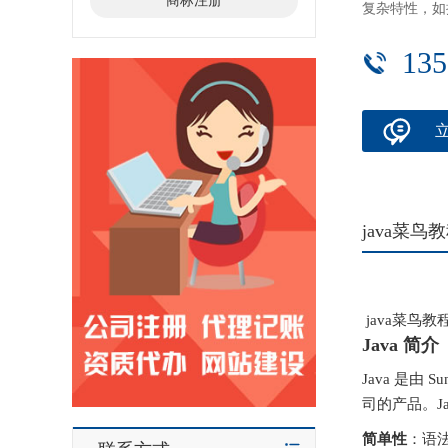
商标注册
复杂特性，如
135
java菜鸟
java菜鸟教
Java 简介
Java 是由 
司的产品。J
简单性
：语法