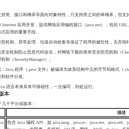
支持类、接口和继承等面向对象特性，只支持类之间的单继承，但支
Internet 应用开发，提供网络应用编程接口（java net），包括 URL、URLC
布式应用的重要手段。
类型机制、异常处理、垃圾自动收集等保证了程序的健壮性，丢弃指
安全机制防止恶意代码攻击，对网络下载的类有安全防范机制（Clas
（SecurityManager）。
立
：Java 程序（.java 文件）被编译为体系结构中立的字节码格式（.c
境和软件分发。
Java 语言本身具有可移植性，一次编写，到处运行。
/版本
为以下几个平台或版本：
描述
va
包含 Java 编程 API，如 java.lang、java.io、java.net、java.uti