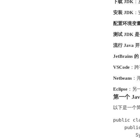
下载 JDK
：从
安装 JDK
：
配置环境变
测试 JDK 
流行 Java
JetBrains 的
VSCode
：跨
Netbeans
：开源
Eclipse
：另一个
第一个 Ja
以下是一个简单的
public cl
    publi
        S