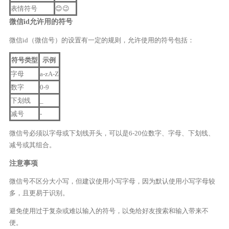
表情符号
😊😉
微信id允许用的符号
微信id（微信号）的设置有一定的规则，允许使用的符号包括：
符号类型
示例
字母
a-zA-Z
数字
0-9
下划线
_
减号
-
微信号必须以字母或下划线开头，可以是6-20位数字、字母、下划线、
减号或其组合。
注意事项
微信号不区分大小写，但建议使用小写字母，因为默认使用小写字母较
多，且更易于识别。
避免使用过于复杂或难以输入的符号，以免给好友搜索和输入带来不
便。