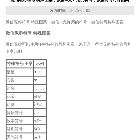
发布时间：2025-02-05
微信昵称符号 特殊图案，微信id允许用的符号，微信符号特殊图案
微信昵称符号 特殊图案
微信昵称可以使用多种特殊符号和图案，以下是一些常见的特殊符号和
图案示例：
特殊符号/图案
示例
星星
★☆
心形
❤
箭头
→↑↓←
花朵
🌸🌼
动物
🐱🐶
音乐符号
♪♫
数学符号
∞∑π
货币符号
$€¥
天气符号
☁☀