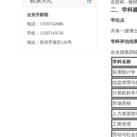
联系方式
在软科 - 
二、学科
企东升财税
学位点
电话：13593742886
共有一级博士
手机：13297143156
学科评估结
地址：经济开发区126号
在全国第四
学科名称
应用统计学
信息管理与
计算机科学
市场营销
人力资源管
工商管理
劳动与社会