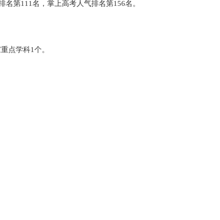
会排名第111名，掌上高考人气排名第156名。
家重点学科1个。