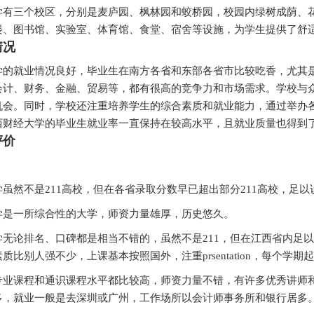
学有三个校区，分别是麦庐园、枫林园和蛟桥园，校园内绿树成荫、
楼、图书馆、实验室、体育馆、食堂、宿舍等设施，为学生提供了舒
情况
学的就业情况良好，毕业生在南方各省和东部各省市比较吃香，尤其
会计、财务、金融、贸易等，都有很高的竞争力和市场需求。学校与
机会。同时，学校还注重培养学生的综合素质和就业能力，通过举办
西财经大学的毕业生就业率一直保持在较高水平，且就业质量也得到
评价
虽然不是211高校，但在各省录取分数早已超出部分211高校，足
学是一所综合性的大学，师资力量雄厚，历史悠久。
无论排名、口碑都是相当不错的，虽然不是211，但在江西省内足以
质比别人强不少，上课基本按照国外，注重prsentation，每个学
专业课程和通识课程水平都比较高，师资力量不错，有许多优秀讲师
多，就业一般是去深圳或广州，工作场所以会计师事务所和银行居多