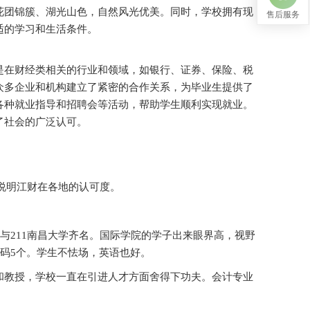
花团锦簇、湖光山色，自然风光优美。同时，学校拥有现
售后服务
适的学习和生活条件。
是在财经类相关的行业和领域，如银行、证券、保险、税
众多企业和机构建立了紧密的合作关系，为毕业生提供了
各种就业指导和招聘会等活动，帮助学生顺利实现就业。
了社会的广泛认可。
以说明江财在各地的认可度。
与211南昌大学齐名。国际学院的学子出来眼界高，视野
期起码5个。学生不怯场，英语也好。
和教授，学校一直在引进人才方面舍得下功夫。会计专业
。