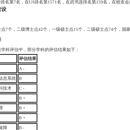
财经排名第7名，在US排名第1571名，在武书连排名第159名，在校友
建设
点7个，二级博士点42个，一级硕士点15个，二级硕士点74个，国
果
轮学科评估中，部分学科的评估结果如下：
评估结果
A -
信息系统
B
与技术
C -
B +
理
B +
B +
保障
B -