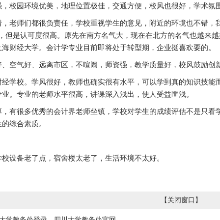
强，校园环境优美，地理位置极佳，交通方便，校风也很好，学术氛
错，老师们都很负责任，学校重视学生的意见，附近的环境也不错，
211，但是认可度很高。原先在南方名气大，现在在北方的名气也越来
上海财经大学。会计学专业目前即将处于转型期，企业挺喜欢要的。
好、空气好、远离市区，不喧闹，师资强，教学质量好，校风鼓励创
财经学校。学风很好，教师也确实很有水平，可以学到真的知识技能
专业。专业的老师水平很高，讲课深入浅出，使人受益匪浅。
厚，有很多优秀的会计界老师坐镇，学校对学生的成绩评估不是只看
生的综合素质。
学校设备老了点，宿舍楼太老了，生活环境不太好。
【
关闭窗口
】
大学教务处登录，四川大学教务处官网