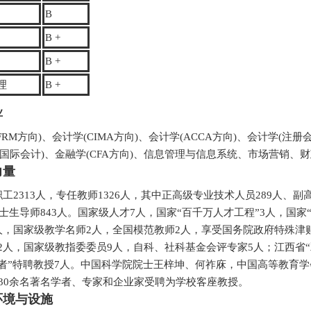
B
B +
B +
理
B +
业
FRM方向)、会计学(CIMA方向)、会计学(ACCA方向)、会计学(注
(国际会计)、金融学(CFA方向)、信息管理与信息系统、市场营销
力量
工2313人，专任教师1326人，其中正高级专业技术人员289人、副
硕士生导师843人。国家级人才7人，国家“百千万人才工程”3人，国
人，国家级教学名师2人，全国模范教师2人，享受国务院政府特殊津贴
2人，国家级教指委委员9人，自科、社科基金会评专家5人；江西省“双
学者”特聘教授7人。中国科学院院士王梓坤、何祚庥，中国高等教育
30余名著名学者、专家和企业家受聘为学校客座教授。
环境与设施