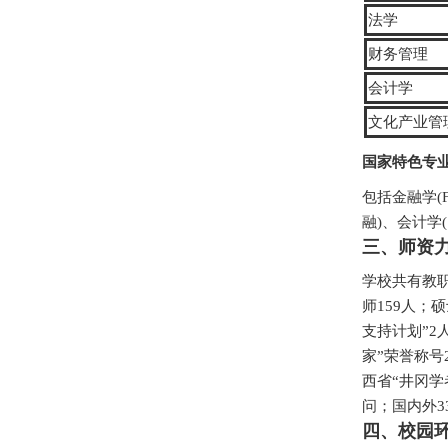
法学
财务管理
会计学
文化产业管
国家特色专
包括金融学(
融)、会计学
三、师资
学校共有教职
师159人；
支持计划”2
家”荣誉称号
西省“井冈
问；国内外3
四、校园