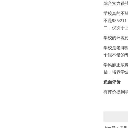
综合实力很
学校真的不
不是985/
二，仅次于
学校的环境
学校是老牌
个很不错的
学风醇正浓
估，培养学
负面评价
有评价提到
上一篇：
四川