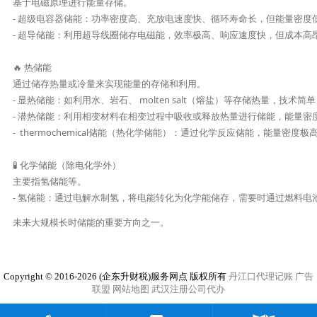
基于电磁原理进行能量存储。

- 超级电容器储能：功率密度高、充放电速度快、循环寿命长，但能量密度
- 超导储能：利用超导线圈储存电磁能，效率极高、响应速度快，但成本高
🔥 热储能

通过储存热量或冷量来实现能量的存储和利用。

- 显热储能：如利用水、岩石、 molten salt（熔盐）等存储热量，技
- 潜热储能：利用相变材料在相变过程中吸收或释放热量进行储能，能量密
-  thermochemical储能（热化学储能）：通过化学反应储能，能量密
🧪 化学储能（除电化学外）

主要指氢储能等。

- 氢储能：通过电解水制氢，将电能转化为化学能储存，需要时通过燃料
未来大规模长时储能的重要方向之一。
Copyright © 2016-2026 (企东升财税)服务网点 版权所有
丹江口代理记账
广告
联盟
网站地图
武汉注册公司代办