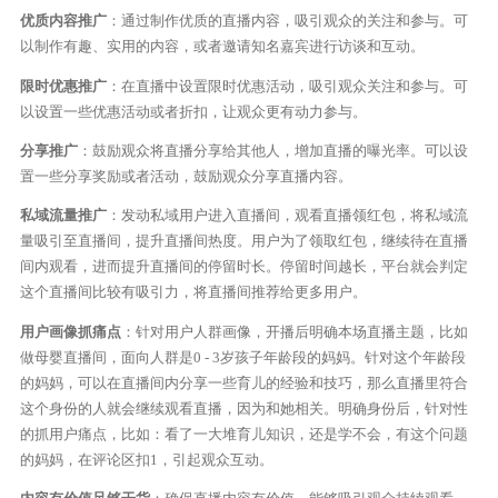
优质内容推广
：通过制作优质的直播内容，吸引观众的关注和参与。可
以制作有趣、实用的内容，或者邀请知名嘉宾进行访谈和互动。
限时优惠推广
：在直播中设置限时优惠活动，吸引观众关注和参与。可
以设置一些优惠活动或者折扣，让观众更有动力参与。
分享推广
：鼓励观众将直播分享给其他人，增加直播的曝光率。可以设
置一些分享奖励或者活动，鼓励观众分享直播内容。
私域流量推广
：发动私域用户进入直播间，观看直播领红包，将私域流
量吸引至直播间，提升直播间热度。用户为了领取红包，继续待在直播
间内观看，进而提升直播间的停留时长。停留时间越长，平台就会判定
这个直播间比较有吸引力，将直播间推荐给更多用户。
用户画像抓痛点
：针对用户人群画像，开播后明确本场直播主题，比如
做母婴直播间，面向人群是0 - 3岁孩子年龄段的妈妈。针对这个年龄段
的妈妈，可以在直播间内分享一些育儿的经验和技巧，那么直播里符合
这个身份的人就会继续观看直播，因为和她相关。明确身份后，针对性
的抓用户痛点，比如：看了一大堆育儿知识，还是学不会，有这个问题
的妈妈，在评论区扣1，引起观众互动。