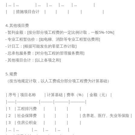
| ...  | ...                  | ...      | ...       | ...        | ...                  |

|      | 措施项目合计     |          |           |            |                      |

4. 其他项目费

- 暂列金额：[按分部分项工程费的一定比例计取，一般5%-10%]

- 专业工程暂估价：[如电梯、消防等专业工程暂估费用]

- 计日工：[根据可能发生的零星工作计取]

- 总承包服务费：[对分包工程的管理服务费用]

- 其他项目合计：[以上各项之和]

5. 规费

（按当地规定计取，以人工费或分部分项工程费为计算基础）

| 序号 | 项目名称         | 计算基础 | 费率（%） | 金额（元） |

|------|------------------|----------|-----------|------------|

| 1    | 工程排污费       |          |           |            |

| 2    | 社会保障费       |          |           |            | 含养老、医疗、失业等保险 |

| 3    | 住房公积金       |          |           |            |

| ...  | ...              | ...      | ...       | ...        |
