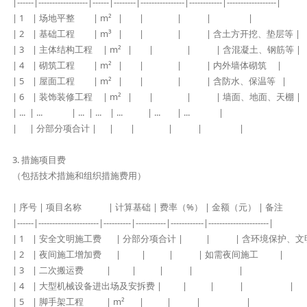
|------|------------------|------|--------|----------------|------------|------------------|

| 1    | 场地平整         | m²   |        |                |            |                  |

| 2    | 基础工程         | m³   |        |                |            | 含土方开挖、垫层等 |

| 3    | 主体结构工程     | m²   |        |                |            | 含混凝土、钢筋等 |

| 4    | 砌筑工程         | m²   |        |                |            | 内外墙体砌筑     |

| 5    | 屋面工程         | m²   |        |                |            | 含防水、保温等   |

| 6    | 装饰装修工程     | m²   |        |                |            | 墙面、地面、天棚 |

| ...  | ...              | ...  | ...    | ...            | ...        | ...              |

|      | 分部分项合计 |      |        |                |            |                  |

3. 措施项目费

（包括技术措施和组织措施费用）

| 序号 | 项目名称             | 计算基础 | 费率（%） | 金额（元） | 备注               
|------|----------------------|----------|-----------|------------|----------------------|

| 1    | 安全文明施工费       | 分部分项合计 |           |            | 含环境保护
| 2    | 夜间施工增加费       |          |           |            | 如需夜间施工          |

| 3    | 二次搬运费           |          |           |            |                      |

| 4    | 大型机械设备进出场及安拆费 |          |           |            |                      |

| 5    | 脚手架工程           | m²       |           |            |                      |
