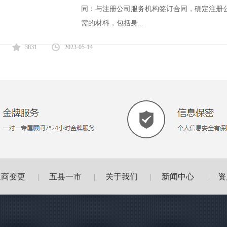
同：与注册公司服务机构签订合同，确定注册公
需的材料，包括身...
3831
2023-05-14
工商变更
五县一市
关于我们
新闻中心
资
|
|
|
|