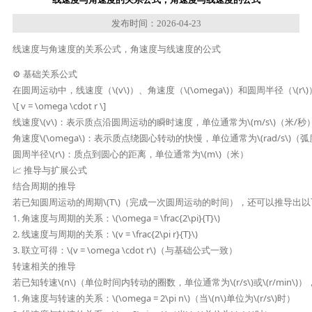
发布时间：2026-04-23
线速度与角速度的关系公式，角速度与线速度的公式
⚙️ 基础关系公式

在圆周运动中，线速度（\(v\)）、角速度（\(\omega\)）和圆周半径（\(r\
\[ v = \omega \cdot r \]

线速度\(v\)：表示质点沿圆周运动的瞬时速度，单位通常为\(m/s\)（米/秒）
角速度\(\omega\)：表示质点绕圆心转动的快慢，单位通常为\(rad/s\)（弧
圆周半径\(r\)：质点到圆心的距离，单位通常为\(m\)（米）

📈 推导与扩展公式

结合周期的推导

若已知圆周运动的周期\(T\)（完成一次圆周运动的时间），还可以推导出以
1. 角速度与周期的关系：\(\omega = \frac{2\pi}{T}\)

2. 线速度与周期的关系：\(v = \frac{2\pi r}{T}\)

3. 联立可得：\(v = \omega \cdot r\)（与基础公式一致）

转速相关的推导

若已知转速\(n\)（单位时间内转动的圈数，单位通常为\(r/s\)或\(r/min\)）
1. 角速度与转速的关系：\(\omega = 2\pi n\)（当\(n\)单位为\(r/s\)时）
