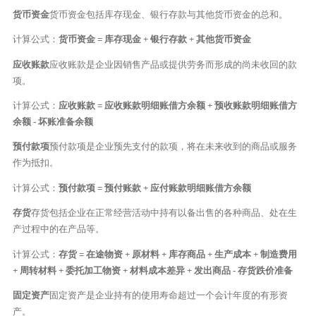
货币资金
货币资金包括库存现金、银行存款与其他货币资金的总和。
计算公式：
货币资金 = 库存现金 + 银行存款 + 其他货币资金
应收账款
应收账款是企业因销售产品或提供劳务而形成的尚未收回的款
项。
计算公式：
应收账款 = 应收账款明细账借方余额 + 预收账款明细账借方
余额 - 坏账准备余额
预付款项
预付款项是企业预先支付的款项，将在未来收到的商品或服务
作为抵扣。
计算公式：
预付款项 = 预付账款 + 应付账款明细账借方余额
存货
存货包括企业在正常经营活动中持有以备出售的各种商品、处在生
产过程中的在产品等。
计算公式：
存货 = 在途物资 + 原材料 + 库存商品 + 生产成本 + 制造费用
+ 周转材料 + 委托加工物资 + 材料成本差异 + 发出商品 - 存货跌价准备
固定资产
固定资产是企业持有的使用寿命超过一个会计年度的有形资
产。