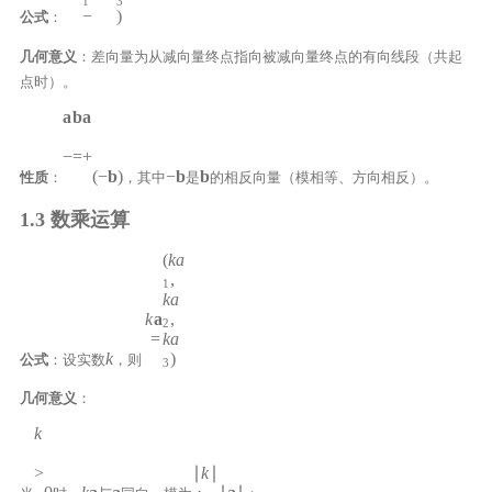
1
3
−
)
公式
：
几何意义
：差向量为从减向量终点指向被减向量终点的有向线段（共起
点时）。
a
b
a
−
=
+
(
−
b
)
−
b
b
性质
：
，其中
是
的相反向量（模相等、方向相反）。
1.3 数乘运算
(
k
a
,
1
k
a
k
a
,
2
=
k
a
k
)
公式
：设实数
，则
3
几何意义
：
k
>
∣
k
∣