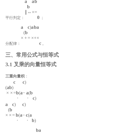
a
a
b
b
∥
⇔
×
=
0
平行判定：
；
a
c
)
a
b
a
(
b
×
+
=
×
+
×
c
分配律：
。
三、常用公式与恒等式
3.1 叉乘的向量恒等式
三重向量积
：
c
c
)
(
a
b
)
×
×
=
b
(
a
−
a
(
b
⋅
⋅
c
)
a
c
)
c
)
(
b
×
×
=
b
(
a
−
c
(
a
⋅
⋅
b
)
b
a