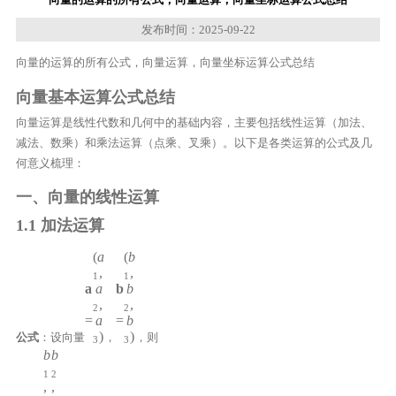
发布时间：2025-09-22
向量的运算的所有公式，向量运算，向量坐标运算公式总结
向量基本运算公式总结
向量运算是线性代数和几何中的基础内容，主要包括线性运算（加法、
减法、数乘）和乘法运算（点乘、叉乘）。以下是各类运算的公式及几
何意义梳理：
一、向量的线性运算
1.1 加法运算
(
a
(
b
,
,
1
1
a
a
b
b
,
,
2
2
=
a
=
b
)
)
公式
：设向量
，
，则
3
3
b
b
1
2
,
,