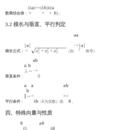
(
k
a
)
=
×
(
k
b
)
k
(
a
×
=
×
b
)
数乘结合律
：
。
3.2 模长与垂直、平行判定
a
a
∣
a
∣
⋅
=
∣
a
∣
2
2
2
2
=
a
+
a
+
a
模长公式
：
（由
推导）
1
2
3
a
b
a
b
⊥
⇔
⋅
=
0
垂直条件
：
a
a
a
b
b
∥
⇔
=
×
=
k
b
k
0
平行条件
：
（
为实数）或
。
四、特殊向量与性质
0
a
0
(
0
,
k
0