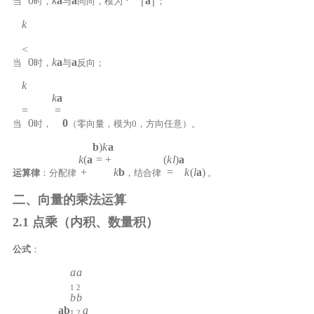
0
k
a
a
⋅
∣
a
∣
当
时，
与
同向，模为
；
k
<
0
k
a
a
当
时，
与
反向；
k
k
a
=
=
0
0
当
时，
（零向量，模为0，方向任意）。
b
)
k
a
k
(
a
=
+
(
k
l
)
a
+
k
b
=
k
(
l
a
)
运算律
：分配律
，结合律
。
二、向量的乘法运算
2.1 点乘（内积、数量积）
公式
：
a
a
1
2
b
b
a
b
a
1
2