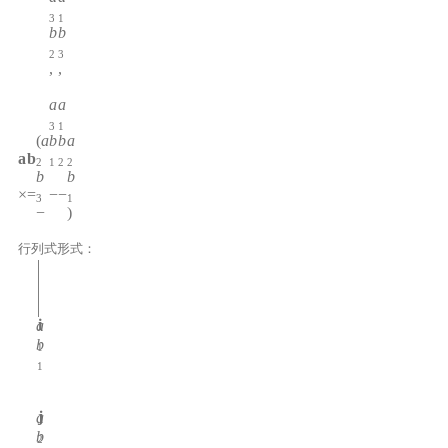
3
1
b
b
2
3
,
,
a
a
3
1
(
a
b
b
a
a
b
2
1
2
2
b
b
×
=
−
−
3
1
−
)
行列式形式：
i
a
b
1
1
j
a
b
2