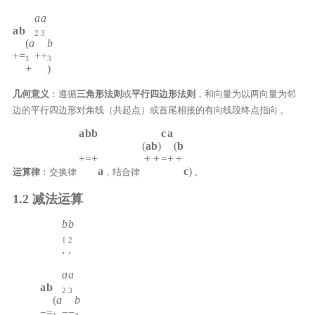
a
a
a
b
2
3
(
a
b
+
=
+
+
1
3
+
)
几何意义
：遵循
三角形法则
或
平行四边形法则
，和向量为以两向量为邻
边的平行四边形对角线（共起点）或首尾相接的有向线段终点指向 。
a
b
b
c
a
(
a
b
)
(
b
+
=
+
+
+
=
+
+
a
c
)
运算律
：交换律
，结合律
。
1.2 减法运算
b
b
1
2
,
,
a
a
a
b
2
3
(
a
b
−
=
−
−