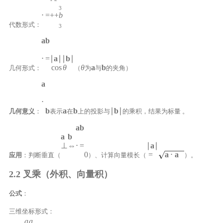
3
⋅
=
+
+
b
代数形式：
3
a
b
⋅
=
∣
a
∣∣
b
∣
cos
θ
θ
a
b
几何形式：
（
为
与
的夹角）
a
⋅
b
a
b
∣
b
∣
几何意义
：
表示
在
上的投影与
的乘积，结果为标量 。
a
b
a
b
⊥
⇔
⋅
=
∣
a
∣
0
=
a
⋅
a
应用
：判断垂直（
）、计算向量模长（
）。
2.2 叉乘（外积、向量积）
公式
：
三维坐标形式：
a
a