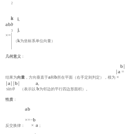
2
k
a
i
,
b
a
b
3
j
,
3
×
=
k
（
为坐标系单位向量）
几何意义
：
b
∣
∣
a
=
a
b
×
结果为
向量
，方向垂直于
和
所在平面（右手定则判定），模为
∣
a
∣∣
b
∣
a
,
sin
θ
b
（表示以
为邻边的平行四边形面积）。
性质
：
a
b
×
=
−
b
×
a
反交换律：
；