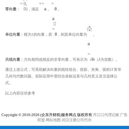
=
0
,
+
=
=
0
)
a
0
零向量
：
，满足
，
。
a

a
=
∣
a
∣
0
单位向量
：模为1的向量，若
，则其单位向量为
。
a
=
λ
b
λ
共线向量
：方向相同或相反的非零向量，可表示为
（
为实数）。
通过上述公式，可系统解决向量的线性组合、投影、夹角、面积计算等
几何与代数问题。实际应用中需结合坐标运算与几何意义灵活选择公
式。
以上内容仅供参考
Copyright © 2016-2026 (企东升财税)服务网点 版权所有
丹江口代理记账
广告
联盟
网站地图
武汉注册公司代办