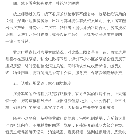
四、线下看房核验资质，杜绝签约陷阱
线上筛选过关后，线下看房的核验步骤不能省略，这是杜绝骗局的
关键。深圳正规租房房源，出租方都可提供有效资质证明。个人房东能
出示房产证、身份证，二房东、转租者可提供原始租房合同、房东授权
证明。无法出示任何资质，或是以证件忘带、后续补给等理由推脱的，
一律不要签约。
看房时重点核对房屋实际情况，对比线上图文是否一致。留意房屋
是否存在违规隔断、私改电路等问题，深圳不少小区的隔断合租房属于
违规房源，随时面临整改清退风险。同时确认水电收费标准、缴费方
式、物业归属，提前问清是否有中介费、服务费、保洁费等隐形收费。
五、认准正规渠道，减少踩坑概率
房源渠道的靠谱程度决定踩坑概率。官方备案的租房平台、正规连
锁中介，房源审核相对严格，虚假引流信息更少。小区公告栏、业主社
群、邻里转租的房源，真实度更高，大多是无中介费的直租房源。
陌生小众平台、短视频零散租房信息，审核机制薄弱，充斥着大量
虚假引流内容。不用耗费时间逐一甄别，直接避开能减少大部分麻烦。
租房全程保留聊天记录、沟通截图、看房视频，遇到虚假引流、恶意收