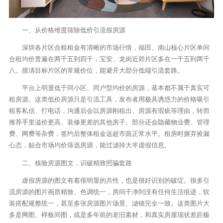
一、从价格维度筛除低价引流假房源
深圳各片区合租租金有清晰的市场行情，福田、南山核心片区单间
合租均价普遍在两千五到四千，宝安、龙岗近郊片区多在一千五到两千
八。摸清目标片区的常规价位，能避开大部分低端引流套路。
平台上明显低于同小区、同户型均价的房源，基本都不属于真实可
租房源。这类低价房源只是引流工具，发布者用极具诱惑力的价格吸引
租客私信、打电话，沟通后会以房源刚租出、房源有瑕疵等理由，转而
推荐手里溢价更高、装修更差的其他房子。部分还会隐藏物业费、管理
费、网费等杂费，签约后整体租金远超市面正常水平。租房时摒弃捡漏
心态，贴合市场均价筛选房源，能过滤掉大半虚假信息。
二、核验房源图文，识破精致照骗套路
虚假房源的图文有着很明显的共性，也是很好识别的破绽。很多引
流房源的图片画质精致、色调统一，房间干净到没有任何生活痕迹，软
装搭配规整统一，甚至多张房源图片场景、滤镜完全一致。这类图片大
多是网图、样板间图，或是多年前的老旧素材，和真实房屋现状差距极