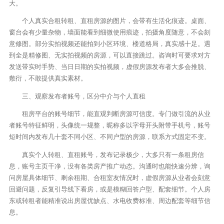
大。
个人真实合租转租、直租房源的图片，会带有生活化痕迹。桌面、
窗台会有少量杂物，墙面能看到细微使用痕迹，拍摄角度随意，不会刻
意修图。部分实拍视频还能拍到小区环境、楼道格局，真实感十足。遇
到全是精修图、无实拍视频的房源，可以直接跳过。咨询时可要求对方
发送带实时手势、当日日期的实拍视频，虚假房源发布者大多会推脱、
敷衍，不敢提供真实素材。
三、观察发布者账号，区分中介与个人直租
租房平台的账号细节，能直观判断房源可信度。专门做引流的从业
者账号特征鲜明，头像统一规整，昵称多以字母开头附带手机号，账号
短时间内发布几十套不同小区、不同户型的房源，联系方式固定不变。
真实个人转租、直租账号，发布记录极少，大多只有一条租房信
息，账号主页干净，没有各类房产推广动态。沟通时也能快速分辨，询
问房屋具体细节、剩余租期、合租室友情况时，虚假房源从业者会刻意
回避问题，反复引导线下看房，或是模糊回答户型、配套细节。个人房
东或转租者能精准说出房屋优缺点、水电收费标准、周边配套等细节信
息。