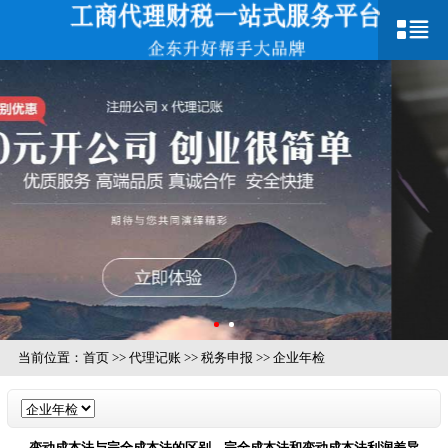
当前位置：
首页
>>
代理记账
>>
税务申报
>>
企业年检
变动成本法与完全成本法的区别，完全成本法和变动成本法利润差异