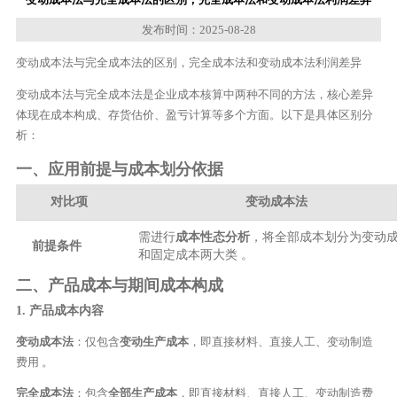
发布时间：2025-08-28
变动成本法与完全成本法的区别，完全成本法和变动成本法利润差异
变动成本法与完全成本法是企业成本核算中两种不同的方法，核心差异
体现在成本构成、存货估价、盈亏计算等多个方面。以下是具体区别分
析：
一、应用前提与成本划分依据
对比项
变动成本法
需进行
成本性态分析
，将全部成本划分为变动
前提条件
和固定成本两大类 。
二、产品成本与期间成本构成
1. 产品成本内容
变动成本法
：仅包含
变动生产成本
，即直接材料、直接人工、变动制造
费用 。
完全成本法
：包含
全部生产成本
，即直接材料、直接人工、变动制造费