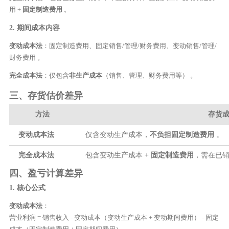
用 +
固定制造费用
。
2. 期间成本内容
变动成本法
：固定制造费用、固定销售/管理/财务费用、变动销售/管理/
财务费用 。
完全成本法
：仅包含
非生产成本
（销售、管理、财务费用等） 。
三、存货估价差异
方法
存货
变动成本法
仅含变动生产成本，
不负担固定制造费用
。
完全成本法
包含变动生产成本 +
固定制造费用
，需在已销
四、盈亏计算差异
1. 核心公式
变动成本法
：
营业利润 = 销售收入 - 变动成本（变动生产成本 + 变动期间费用） - 固定