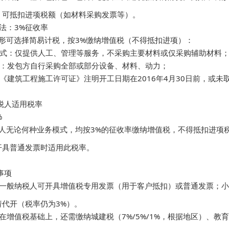
，可抵扣进项税额（如材料采购发票等）。

法：3%征收率  

情形可选择简易计税，按3%缴纳增值税（不得抵扣进项）：  

包工方式：仅提供人工、管理等服务，不采购主要材料或仅采购辅助材料；  
供工程：发包方自行采购全部或部分设备、材料、动力；  

项目：《建筑工程施工许可证》注明开工日期在2016年4月30日前，或
税人适用税率

 

纳税人无论何种业务模式，均按3%的征收率缴纳增值税，不得抵扣进
具普通发票时适用此税率。

事项

型：一般纳税人可开具增值税专用发票（用于客户抵扣）或普通发票；
代开（税率仍为3%）。  

：在增值税基础上，还需缴纳城建税（7%/5%/1%，根据地区）、教