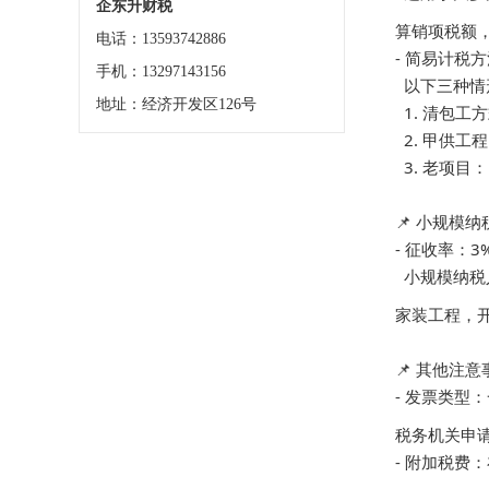
企东升财税
算销项税额
电话：13593742886
- 简易计税方
手机：13297143156
  以下三种
地址：经济开发区126号
  1. 清
  2. 甲
  3. 老
📌 小规模纳
- 征收率：3% 
  小规模
家装工程，开
📌 其他注意
- 发票类
税务机关申请
- 附加税费