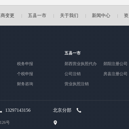
工商变更
五县一市
关于我们
新闻中心
资
|
|
|
|
五县一市
税务申报
郧西营业执照代办
郧阳注册公司
个税申报
公司注销
房县注册公司
财务咨询
营业执照注销
13297143156
北京分部
26号