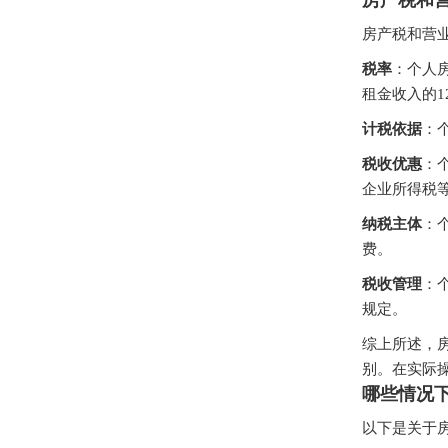
房产税和
房产税和营
税率
：个人
租金收入的1
计税依据
：
税收优惠
：
企业所得税
纳税主体
：
费。
税收管理
：
规定。
综上所述，
别。在实际
哪些情况
以下是关于