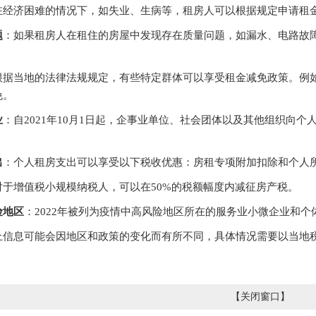
在经济困难的情况下，如失业、生病等，租房人可以根据规定申请租
题
：如果租房人在租住的房屋中发现存在质量问题，如漏水、电路故
根据当地的法律法规规定，有些特定群体可以享受租金减免政策。例
免。
业
：自2021年10月1日起，企事业单位、社会团体以及其他组织向
。
出
：个人租房支出可以享受以下税收优惠：房租专项附加扣除和个人
对于增值税小规模纳税人，可以在50%的税额幅度内减征房产税。
险地区
：2022年被列为疫情中高风险地区所在的服务业小微企业和
上信息可能会因地区和政策的变化而有所不同，具体情况需要以当地
【
关闭窗口
】