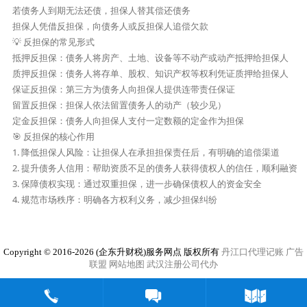
若债务人到期无法还债，担保人替其偿还债务

担保人凭借反担保，向债务人或反担保人追偿欠款

💡 反担保的常见形式

抵押反担保：债务人将房产、土地、设备等不动产或动产抵押给担保人

质押反担保：债务人将存单、股权、知识产权等权利凭证质押给担保人

保证反担保：第三方为债务人向担保人提供连带责任保证

留置反担保：担保人依法留置债务人的动产（较少见）

定金反担保：债务人向担保人支付一定数额的定金作为担保

🎯 反担保的核心作用

1. 降低担保人风险：让担保人在承担担保责任后，有明确的追偿渠道

2. 提升债务人信用：帮助资质不足的债务人获得债权人的信任，顺利融资

3. 保障债权实现：通过双重担保，进一步确保债权人的资金安全

4. 规范市场秩序：明确各方权利义务，减少担保纠纷
Copyright © 2016-2026 (企东升财税)服务网点 版权所有
丹江口代理记账
广告
联盟
网站地图
武汉注册公司代办