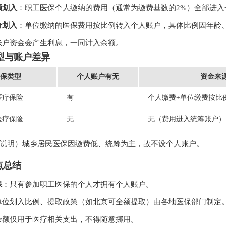
额划入
：职工医保个人缴纳的费用（通常为缴费基数的2%）全部进入
分划入
：单位缴纳的医保费用按比例转入个人账户，具体比例因年龄、地
账户资金会产生利息，一同计入余额。
类型与账户差异
保类型
个人账户有无
资金来
医疗保险
有
个人缴费+单位缴费按比
医疗保险
无
无（费用进入统筹账户）
说明）城乡居民医保因缴费低、统筹为主，故不设个人账户。
点总结
保
：只有参加职工医保的个人才拥有个人账户。
单位划入比例、提取政策（如北京可全额提取）由各地医保部门制定
余额仅用于医疗相关支出，不得随意挪用。