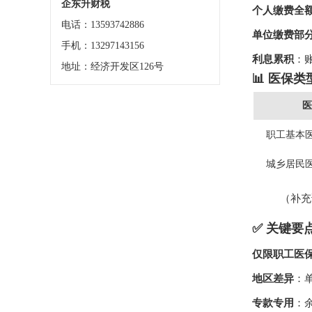
企东升财税
个人缴费全
电话：13593742886
单位缴费部
手机：13297143156
利息累积
：
地址：经济开发区126号
📊 医保
医
职工基本
城乡居民
（补充
✅ 关键要
仅限职工医
地区差异
：
专款专用
：