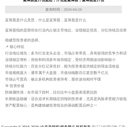
发布时间：2026-04-26
蓝筹股是什么意思，什么是蓝筹股，蓝筹股是什么
蓝筹股指的是那些在行业内占据主导地位、业绩稳定优良、分红持续且信誉
稳健型投资者的选择。

📌 核心特征

行业地位领先：多为行业龙头企业，市场占有率高，具有较强的竞争力和话语
业绩稳定增长：营收和利润多年保持稳定，受经济周期波动影响较小

持续分红能力：历史分红记录良好，能为投资者提供稳定的现金流收益

市值规模庞大：通常属于大盘股，市值动辄数百亿甚至数千亿元

市场认可度高：被众多机构投资者持有，股价波动相对平缓

🎯 投资价值

防御属性强：在市场下跌时，往往比中小盘股表现更抗跌

长期收益稳健：适合追求长期稳定回报的投资者，尤其是风险承受能力较低的
资产配置核心：是构建稳健投资组合的基础配置品种之一
Copyright © 2016-2026 (企东升财税)服务网点 版权所有
丹江口代理记账
广告