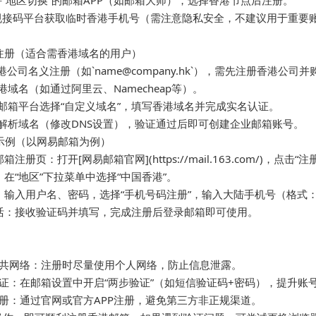
使用支持“地区切换”的邮箱APP（如邮箱大师），选择香港节点后注册。  

 通过正规接码平台获取临时香港手机号（需注意隐私安全，不建议用于重要账
箱注册（适合需香港域名的用户）  

需以香港公司名义注册（如`name@company.hk`），需先注册香
购买香港域名（如通过阿里云、Namecheap等）。  

 在企业邮箱平台选择“自定义域名”，填写香港域名并完成实名认证。  

. 按提示解析域名（修改DNS设置），验证通过后即可创建企业邮箱账号。

台示例（以网易邮箱为例）

箱注册页：打开[网易邮箱官网](https://mail.163.com/)，点击“注册”
：在“地区”下拉菜单中选择“中国香港”。  

：输入用户名、密码，选择“手机号码注册”，输入大陆手机号（格式：+86 1
激活：接收验证码并填写，完成注册后登录邮箱即可使用。

公共网络：注册时尽量使用个人网络，防止信息泄露。  

验证：在邮箱设置中开启“两步验证”（如短信验证码+密码），提升账号安
注册：通过官网或官方APP注册，避免第三方非正规渠道。
